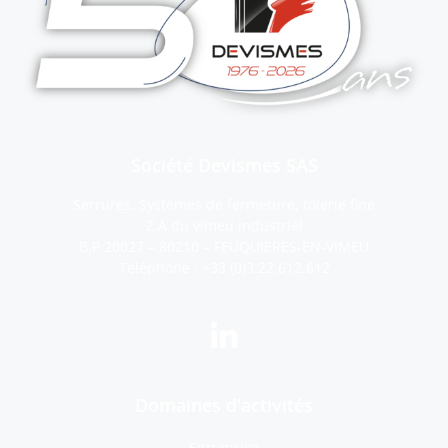
Société Devismes SAS
Serrures, Systèmes de fermeture, tôlerie fine
Z.A du vimeu industriel
B.P 20027 – 80210 – FEUQUIERES-EN-VIMEU
Téléphone :
+33 (0)3.22.612.612
Domaines d'activités
Entreprise