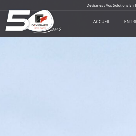
Devismes : Vos Solutions En 
ACCUEIL
ENTR