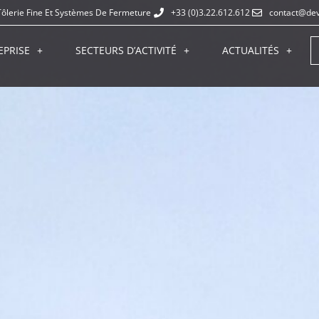
Tôlerie Fine Et Systèmes De Fermeture
+33 (0)3.22.612.612
contact@dev
EPRISE
SECTEURS D’ACTIVITÉ
ACTUALITÉS