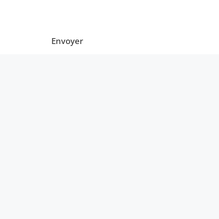
Envoyer
Nous env
Nous téléphoner
contact@dev