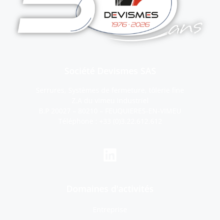
Société Devismes SAS
Serrures, Systèmes de fermeture, tôlerie fine
Z.A du vimeu industriel
B.P 20027 – 80210 – FEUQUIERES-EN-VIMEU
Téléphone :
+33 (0)3.22.612.612
Domaines d'activités
Entreprise