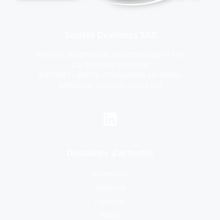
Société Devismes SAS
Serrures, Systèmes de fermeture, tôlerie fine
Z.A du vimeu industriel
B.P 20027 – 80210 – FEUQUIERES-EN-VIMEU
Téléphone :
+33 (0)3.22.612.612
Domaines d'activités
Entreprise
Bâtiment
Transport
Tôlerie