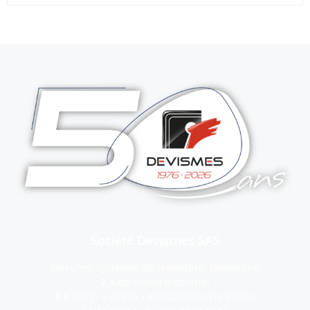
Société Devismes SAS
Serrures, Systèmes de fermeture, tôlerie fine
Z.A du vimeu industriel
B.P 20027 – 80210 – FEUQUIERES-EN-VIMEU