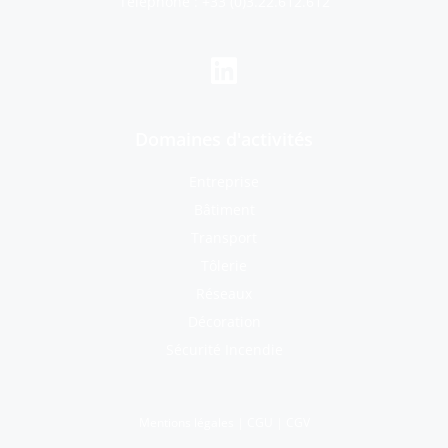
Téléphone :
+33 (0)3.22.612.612
Domaines d'activités
Entreprise
Bâtiment
Transport
Tôlerie
Réseaux
Décoration
Sécurité Incendie
Mentions légales
|
CGU
|
CGV