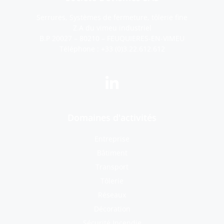
Serrures, Systèmes de fermeture, tôlerie fine
Z.A du vimeu industriel
B.P 20027 – 80210 – FEUQUIERES-EN-VIMEU
Téléphone :
+33 (0)3.22.612.612
Domaines d'activités
Entreprise
Bâtiment
Transport
Tôlerie
Réseaux
Décoration
Sécurité Incendie