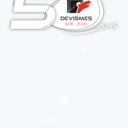
Société Devismes SAS
Serrures, Systèmes de fermeture, tôlerie fine
Z.A du vimeu industriel
B.P 20027 – 80210 – FEUQUIERES-EN-VIMEU
Téléphone :
+33 (0)3.22.612.612
Domaines d'activités