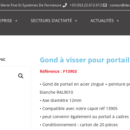
Tôlerie Fine Et Systèmes De Fermeture
+33 (0)3.22.612.612
contact@dev
EPRISE
SECTEURS D’ACTIVITÉ
ACTUALITÉS
Gond à visser pour portai
 PVC
Référence : F13903
• Gond de portail en acier zingué + peinture p
blanche RAL9010
• Axe diamètre 12mm
• Compatible avec notre capot réf 13905
• peut convenir également au portail à cadres
• Conditionnement : carton de 20 pièces