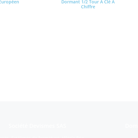
 Européen
Dormant 1/2 Tour À Clé À
Chiffre
a suite
Lire la suite
Partager cette page s
Société Devismes SAS
Doma
ures, Systèmes de fermeture, tôlerie fine