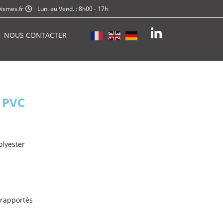
ismes.fr
Lun. au Vend. : 8h00 - 17h
NOUS CONTACTER
l PVC
olyester
 rapportés