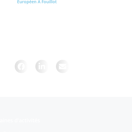
Européen À Fouillot
Lire la suite
ur :
ines d'activités