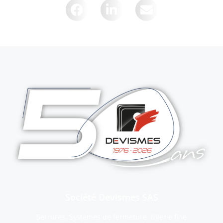
Société Devismes SAS
Serrures, Systèmes de fermeture, tôlerie fine