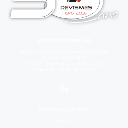
Société Devismes SAS
Serrures, Systèmes de fermeture, tôlerie fine
Z.A du vimeu industriel
B.P 20027 – 80210 – FEUQUIERES-EN-VIMEU
Téléphone :
+33 (0)3.22.612.612
Domaines d'activités
Entreprise