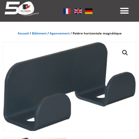
Accueil
/
Bâtiment
/
Agencement
/ Patère horizontale magnétique