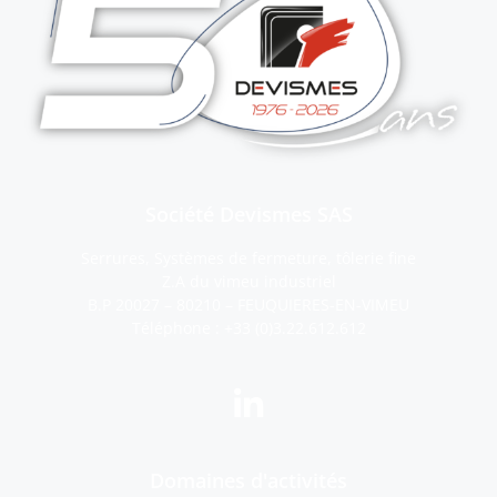
Société Devismes SAS
Serrures, Systèmes de fermeture, tôlerie fine
Z.A du vimeu industriel
B.P 20027 – 80210 – FEUQUIERES-EN-VIMEU
Téléphone :
+33 (0)3.22.612.612
Domaines d'activités