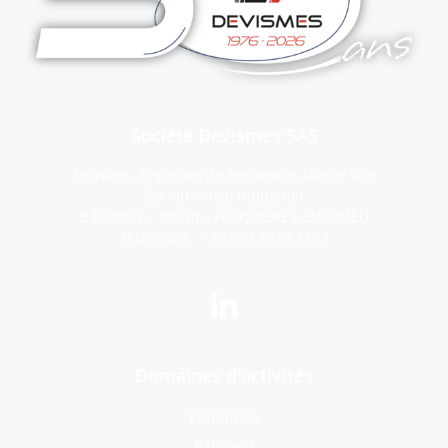
Société Devismes SAS
Serrures, Systèmes de fermeture, tôlerie fine
Z.A du vimeu industriel
B.P 20027 – 80210 – FEUQUIERES-EN-VIMEU
Téléphone :
+33 (0)3.22.612.612
Domaines d'activités
Entreprise
Bâtiment