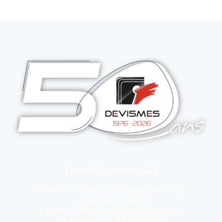
Société Devismes SAS
Serrures, Systèmes de fermeture, tôlerie fine
Z.A du vimeu industriel
B.P 20027 – 80210 – FEUQUIERES-EN-VIMEU
Téléphone :
+33 (0)3.22.612.612