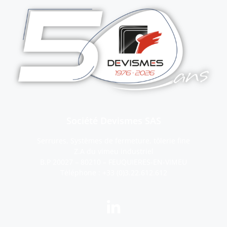
Société Devismes SAS
Serrures, Systèmes de fermeture, tôlerie fine
Z.A du vimeu industriel
B.P 20027 – 80210 – FEUQUIERES-EN-VIMEU
Téléphone :
+33 (0)3.22.612.612