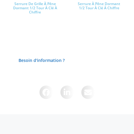
Serrure De Grille À Pêne
Serrure À Pêne Dormant
Dormant 1/2 Tour À Clé À
1/2 Tour À Clé À Chiffre
Chiffre
Lire la suite
Lire la suite
Besoin d'information ?
Partager cette page sur :