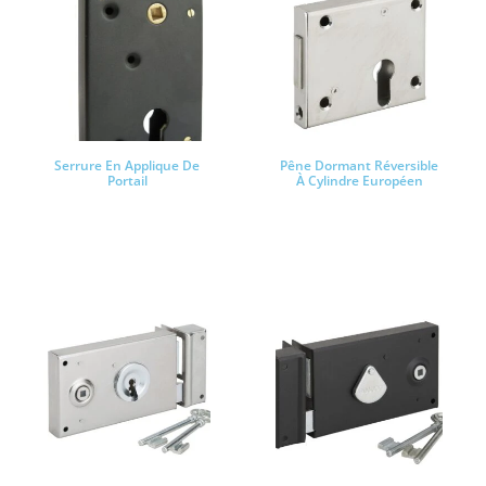
Serrure En Applique De
Pêne Dormant Réversible
Portail
À Cylindre Européen
Lire la suite
Lire la suite