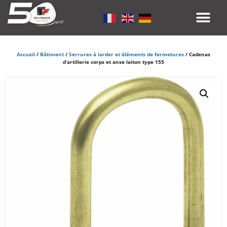
Accueil
/
Bâtiment
/
Serrures à larder et éléments de fermetures
/ Cadenas
d’artillerie corps et anse laiton type 155