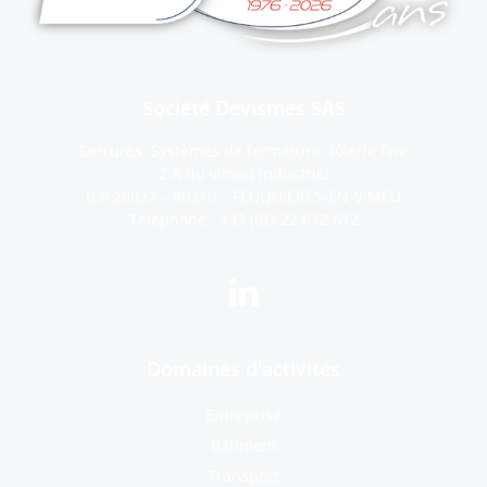
Société Devismes SAS
Serrures, Systèmes de fermeture, tôlerie fine
Z.A du vimeu industriel
B.P 20027 – 80210 – FEUQUIERES-EN-VIMEU
Téléphone :
+33 (0)3.22.612.612
Domaines d'activités
Entreprise
Bâtiment
Transport