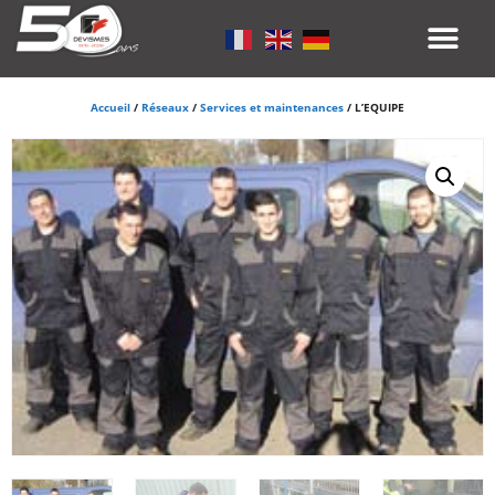
Accueil
/
Réseaux
/
Services et maintenances
/ L’EQUIPE