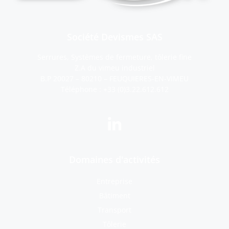
Société Devismes SAS
Serrures, Systèmes de fermeture, tôlerie fine
Z.A du vimeu industriel
B.P 20027 – 80210 – FEUQUIERES-EN-VIMEU
Téléphone :
+33 (0)3.22.612.612
Domaines d'activités
Entreprise
Bâtiment
Transport
Tôlerie