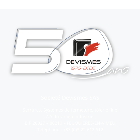
Société Devismes SAS
Serrures, Systèmes de fermeture, tôlerie fine
Z.A du vimeu industriel
B.P 20027 – 80210 – FEUQUIERES-EN-VIMEU
Téléphone :
+33 (0)3.22.612.612