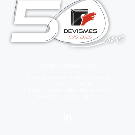
Société Devismes SAS
Serrures, Systèmes de fermeture, tôlerie fine
Z.A du vimeu industriel
B.P 20027 – 80210 – FEUQUIERES-EN-VIMEU
Téléphone :
+33 (0)3.22.612.612