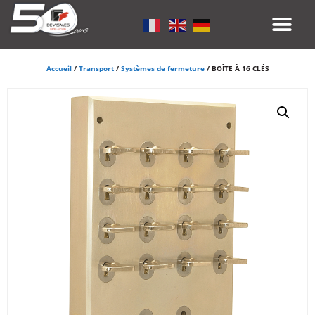
Accueil
/
Transport
/
Systèmes de fermeture
/ BOÎTE À 16 CLÉS