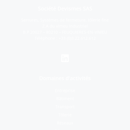
Société Devismes SAS
Serrures, Systèmes de fermeture, tôlerie fine
Z.A du vimeu industriel
B.P 20027 – 80210 – FEUQUIERES-EN-VIMEU
Téléphone :
+33 (0)3.22.612.612
Domaines d'activités
Entreprise
Bâtiment
Transport
Tôlerie
Réseaux