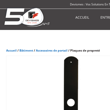
Devismes : Vos Solutions En 
ACCUEIL
ENTR
Accueil
/
Bâtiment
/
Accessoires de portail
/ Plaques de propreté