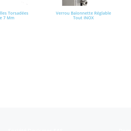
lles Torsadées
Verrou Baïonnette Réglable
De 7 Mm
Tout INOX
a suite
Lire la suite
Partager cette page s
Société Devismes SAS
Doma