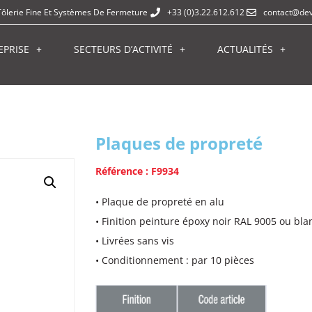
Tôlerie Fine Et Systèmes De Fermeture
+33 (0)3.22.612.612
contact@dev
EPRISE
SECTEURS D’ACTIVITÉ
ACTUALITÉS
Plaques de propreté
Référence : F9934
• Plaque de propreté en alu
• Finition peinture époxy noir RAL 9005 ou bl
• Livrées sans vis
• Conditionnement : par 10 pièces