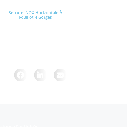
Serrure INOX Horizontale À
Fouillot 4 Gorges
Lire la suite
ur :
ines d'activités