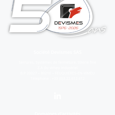
Société Devismes SAS
Serrures, Systèmes de fermeture, tôlerie fine
Z.A du vimeu industriel
B.P 20027 – 80210 – FEUQUIERES-EN-VIMEU
Téléphone :
+33 (0)3.22.612.612
Domaines d'activités